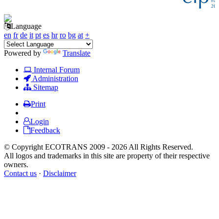
Language
en
fr
de
it
pt
es
hr
ro
bg
at
+
Powered by
Translate
Internal Forum
Administration
Sitemap
Print
Login
Feedback
© Copyright ECOTRANS 2009 - 2026 All Rights Reserved.
All logos and trademarks in this site are property of their respective
owners.
Contact us
·
Disclaimer